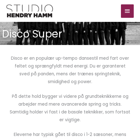
Gå
Hov
til
indholdet
Disco Super
Disco er en populær up-tempo dansestil med fart over
feltet og sprængfyldt med energi. Du er garanteret
sved på panden, mens der trænes springteknik,
smidighed og power.
På dette hold bygger vi videre på grundteknikkerne og
arbejder med mere avancerede spring og tricks.
Samtidig holder vi fast i de basale teknikker, som fortsat
er vigtige.
Eleverne har typisk gået til disco i 1-2 sæsoner, mens