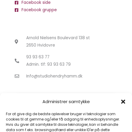
Facebook side
Facebook gruppe
Arnold Nielsens Boulevard 138 st
2650 Hvidovre
93 93 63 77
Admin. tlf: 93 93 63 79
Info@studiohendryhamm.dk
Administrer samtykke
For at give dig de bedste oplevelser bruger vi teknologier som
cookies til at gemme og/eller få adgang til enhedsoplysninger.
Hvis du giver dit samtykke til disse teknologier, kan vi behandle
Klik for at acceptere markedsføring
data som f.eks. browsingadfærd eller unikke ID'er på dette