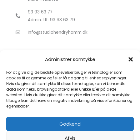
93 93 63 77
Admin. tlf: 93 93 63 79
Info@studiohendryhamm.dk
Administrer samtykke
For at give dig de bedste oplevelser bruger vi teknologier som
cookies til at gemme og/eller få adgang til enhedsoplysninger.
Hvis du giver dit samtykke til disse teknologier, kan vi behandle
Klik for at acceptere markedsføring
data som f.eks. browsingadfærd eller unikke ID'er på dette
cookies og aktivere dette indhold
websted. Hvis du ikke giver dit samtykke eller trækker dit samtykke
tilbage, kan det have en negativ indvirkning på visse funktioner og
egenskaber.
Godkend
Afvis