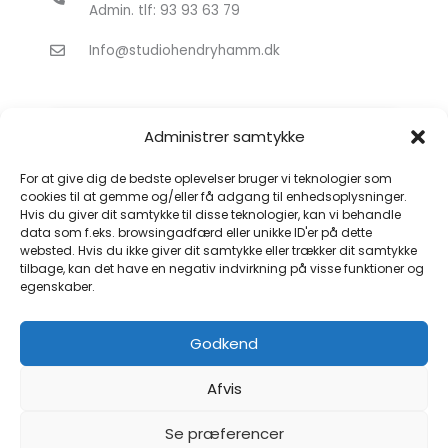
Admin. tlf: 93 93 63 79
Info@studiohendryhamm.dk
Administrer samtykke
For at give dig de bedste oplevelser bruger vi teknologier som
cookies til at gemme og/eller få adgang til enhedsoplysninger.
Hvis du giver dit samtykke til disse teknologier, kan vi behandle
Klik for at acceptere markedsføring
data som f.eks. browsingadfærd eller unikke ID'er på dette
cookies og aktivere dette indhold
websted. Hvis du ikke giver dit samtykke eller trækker dit samtykke
tilbage, kan det have en negativ indvirkning på visse funktioner og
egenskaber.
Godkend
Afvis
Se præferencer