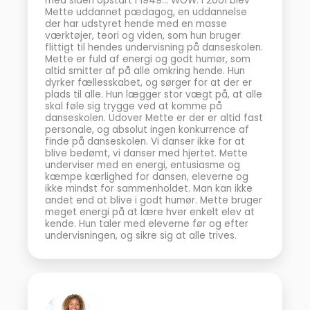
med siden opstart i 1949… WOW. I 2001 blev
Mette uddannet pædagog, en uddannelse
der har udstyret hende med en masse
værktøjer, teori og viden, som hun bruger
flittigt til hendes undervisning på danseskolen.
Mette er fuld af energi og godt humør, som
altid smitter af på alle omkring hende. Hun
dyrker fællesskabet, og sørger for at der er
plads til alle. Hun lægger stor vægt på, at alle
skal føle sig trygge ved at komme på
danseskolen. Udover Mette er der er altid fast
personale, og absolut ingen konkurrence af
finde på danseskolen. Vi danser ikke for at
blive bedømt, vi danser med hjertet. Mette
underviser med en energi, entusiasme og
kæmpe kærlighed for dansen, eleverne og
ikke mindst for sammenholdet. Man kan ikke
andet end at blive i godt humør. Mette bruger
meget energi på at lære hver enkelt elev at
kende. Hun taler med eleverne før og efter
undervisningen, og sikre sig at alle trives.