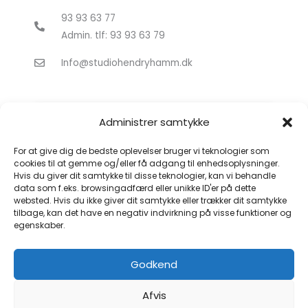
93 93 63 77
Admin. tlf: 93 93 63 79
Info@studiohendryhamm.dk
Administrer samtykke
For at give dig de bedste oplevelser bruger vi teknologier som
cookies til at gemme og/eller få adgang til enhedsoplysninger.
Hvis du giver dit samtykke til disse teknologier, kan vi behandle
Klik for at acceptere markedsføring
data som f.eks. browsingadfærd eller unikke ID'er på dette
cookies og aktivere dette indhold
websted. Hvis du ikke giver dit samtykke eller trækker dit samtykke
tilbage, kan det have en negativ indvirkning på visse funktioner og
egenskaber.
Godkend
Afvis