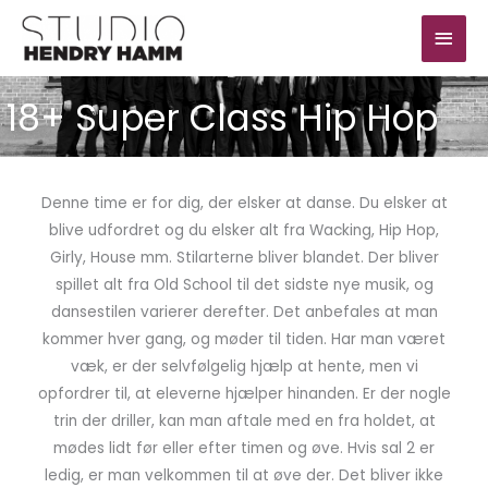
Gå
Hov
til
indholdet
18+ Super Class Hip Hop
Denne time er for dig, der elsker at danse. Du elsker at
blive udfordret og du elsker alt fra Wacking, Hip Hop,
Girly, House mm. Stilarterne bliver blandet. Der bliver
spillet alt fra Old School til det sidste nye musik, og
dansestilen varierer derefter. Det anbefales at man
kommer hver gang, og møder til tiden. Har man været
væk, er der selvfølgelig hjælp at hente, men vi
opfordrer til, at eleverne hjælper hinanden. Er der nogle
trin der driller, kan man aftale med en fra holdet, at
mødes lidt før eller efter timen og øve. Hvis sal 2 er
ledig, er man velkommen til at øve der. Det bliver ikke