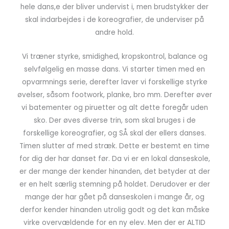
hele dans,e der bliver undervist i, men brudstykker der
skal indarbejdes i de koreografier, de underviser på
andre hold.
Vi træner styrke, smidighed, kropskontrol, balance og
selvfølgelig en masse dans. Vi starter timen med en
opvarmnings serie, derefter laver vi forskellige styrke
øvelser, såsom footwork, planke, bro mm. Derefter øver
vi batementer og piruetter og alt dette foregår uden
sko. Der øves diverse trin, som skal bruges i de
forskellige koreografier, og SÅ skal der ellers danses.
Timen slutter af med stræk. Dette er bestemt en time
for dig der har danset før. Da vi er en lokal danseskole,
er der mange der kender hinanden, det betyder at der
er en helt særlig stemning på holdet. Derudover er der
mange der har gået på danseskolen i mange år, og
derfor kender hinanden utrolig godt og det kan måske
virke overvældende for en ny elev. Men der er ALTID