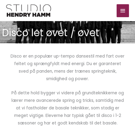
Gå
Hov
til
indholdet
Disco let øvet / øvet
Disco er en populær up-tempo dansestil med fart over
feltet og sprængfyldt med energi. Du er garanteret
sved på panden, mens der trænes springteknik,
smidighed og power.
På dette hold bygger vi videre på grundteknikkerne og
lærer mere avancerede spring og tricks, samtidig med
at vi fastholder de basale teknikker, som stadig er
meget vigtige. Eleverne har typisk gået til disco i 1-2
sæsoner og har et godt kendskab til det basale.