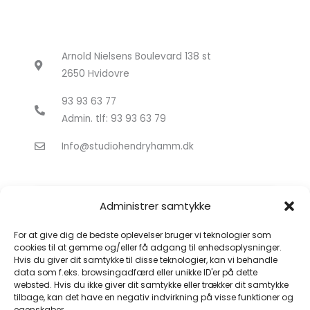
Arnold Nielsens Boulevard 138 st
2650 Hvidovre
93 93 63 77
Admin. tlf: 93 93 63 79
Info@studiohendryhamm.dk
Administrer samtykke
For at give dig de bedste oplevelser bruger vi teknologier som
cookies til at gemme og/eller få adgang til enhedsoplysninger.
Hvis du giver dit samtykke til disse teknologier, kan vi behandle
Klik for at acceptere markedsføring
data som f.eks. browsingadfærd eller unikke ID'er på dette
cookies og aktivere dette indhold
websted. Hvis du ikke giver dit samtykke eller trækker dit samtykke
tilbage, kan det have en negativ indvirkning på visse funktioner og
egenskaber.