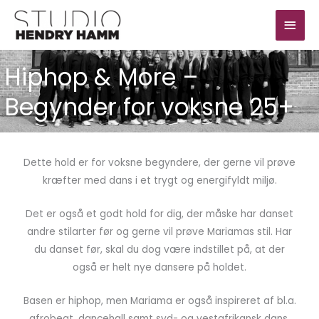
Gå
Hov
til
indholdet
Hiphop & More –
Begynder for voksne 25+
Dette hold er for voksne begyndere, der gerne vil prøve
kræfter med dans i et trygt og energifyldt miljø.
Det er også et godt hold for dig, der måske har danset
andre stilarter før og gerne vil prøve Mariamas stil. Har
du danset før, skal du dog være indstillet på, at der
også er helt nye dansere på holdet.
Basen er hiphop, men Mariama er også inspireret af bl.a.
afrobeat, dancehall samt syd- og vestafrikansk dans.