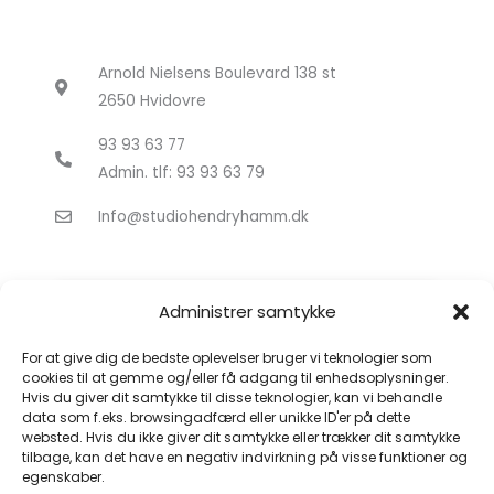
Arnold Nielsens Boulevard 138 st
2650 Hvidovre
93 93 63 77
Admin. tlf: 93 93 63 79
Info@studiohendryhamm.dk
Administrer samtykke
For at give dig de bedste oplevelser bruger vi teknologier som
cookies til at gemme og/eller få adgang til enhedsoplysninger.
Hvis du giver dit samtykke til disse teknologier, kan vi behandle
Klik for at acceptere markedsføring
data som f.eks. browsingadfærd eller unikke ID'er på dette
cookies og aktivere dette indhold
websted. Hvis du ikke giver dit samtykke eller trækker dit samtykke
tilbage, kan det have en negativ indvirkning på visse funktioner og
egenskaber.