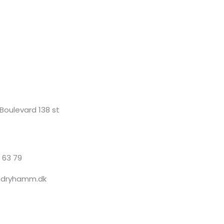
 Boulevard 138 st
3 63 79
ndryhamm.dk