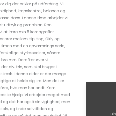
or dig der er klar på udfordring. Vi
midighed, kropskontrol, balance og
masse dans. I denne time arbejder vi
t udtryk og præcision. Ren
vi at lære min.5 koreografier.
arierer mellem Hip Hop, Girly og
er timen med en opvarmnings serie,
 forskellige styrkeøvelser, såsom
, bro mm. Derefter øver vi
er div. trin, som skal bruges i
 stræk. I denne alder er der mange
gtige at holde sig i ro. Men det er
 udføre, hvis man har ondt. Kom
bedste hjælp. Vi arbejder meget med
nd og det har også sin vigtighed, men
lv, og finde selvtilliden og
Bi
sitive og på det man gør rigtigt. Vi