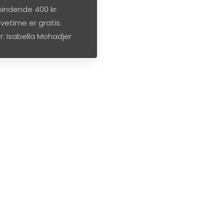
bindende 400 kr.
vetime er gratis.
r: Isabella Mohadjer