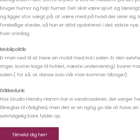
bruger humor og højt humør. Det skal være sjovt og lærerigt at
og ligger stor vægt på, at være med på hvad der rører sig. 
forskellige steder, så hun er altid opdateret i det sidste n
hver onsdag.
Mobilpolitik:
Er man nød til at have sin mobil med ind i salen. Er den selvfø
ringer, koster kage til holdet, næste undervisning) Svarer 
salen.( for så, at danse solo når man kommer tilbage!)
Drikkedunk:
Hos Studio Hendry Hamm har vi vandmaskiner, der sørger for dejl
låneglas til rådighed, men det er en rigtig go ide at have 
selvfølgelig bare fylder op.
Tilmeld dig her!