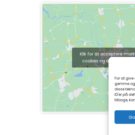
Klik for at acceptere mar
cookies og aktivere dett
For at give
gemme og/e
disse tekno
ID'er på de
tilbage, ka
Go