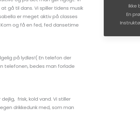
Ikke 
 gå til dans. Vi spiller tidens musik
En prø
Isabella er meget aktiv på classes
Instruktø
ye. Kom og få en fed, fed dansetime
lgelig på lydløs!( En telefon der
man telefonen, bedes man forlade
ig, frisk, kold vand. Vi stiller
sin egen drikkedunk med, som man