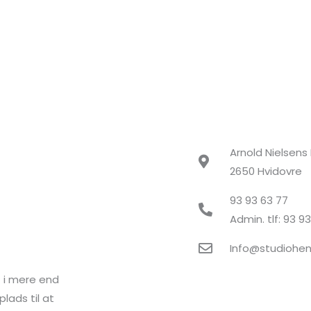
Arnold Nielsens
2650 Hvidovre
93 93 63 77
Admin. tlf: 93 9
Info@studiohe
t i mere end
plads til at