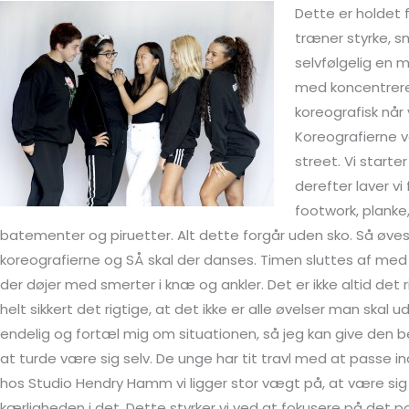
Dette er holdet f
træner styrke, s
selvfølgelig en 
med koncentrere
koreografisk når 
Koreografierne v
street. Vi start
derefter laver vi
footwork, planke
batementer og piruetter. Alt dette forgår uden sko. Så øves d
koreografierne og SÅ skal der danses. Timen sluttes af med
der døjer med smerter i knæ og ankler. Det er ikke altid det ri
helt sikkert det rigtige, at det ikke er alle øvelser man skal
endelig og fortæl mig om situationen, så jeg kan give den 
at turde være sig selv. De unge har tit travl med at passe i
hos Studio Hendry Hamm vi ligger stor vægt på, at være sig se
kærligheden i det. Dette styrker vi ved at fokusere på det po