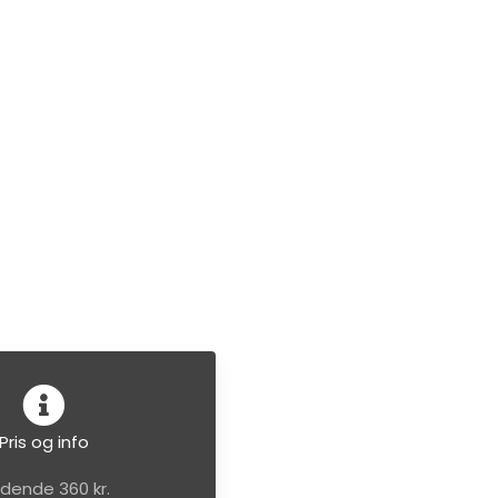
Pris og info
ndende 360 kr.