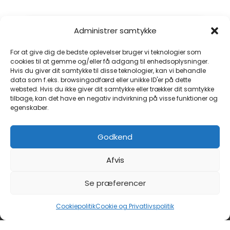
Administrer samtykke
For at give dig de bedste oplevelser bruger vi teknologier som
cookies til at gemme og/eller få adgang til enhedsoplysninger.
Hvis du giver dit samtykke til disse teknologier, kan vi behandle
Klik for at acceptere markedsføring
data som f.eks. browsingadfærd eller unikke ID'er på dette
cookies og aktivere dette indhold
websted. Hvis du ikke giver dit samtykke eller trækker dit samtykke
tilbage, kan det have en negativ indvirkning på visse funktioner og
egenskaber.
Godkend
Afvis
Se præferencer
Copyright © 2026 Studio Hendry Hamm
Cookiepolitik
Cookie og Privatlivspolitik
Webmaster: Nordic Web Design