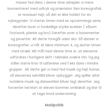
masse fed dans. I denne time arbejder vi mere
koncentreret med udtryk og præcision. Ren koreografisk
er niveauet højt, så det er ikke holdet for en
nybegynder. Vi starter timen med en opvarmnings serie,
derefter laver vi forskellige styrke øvelser ( såsom
footwork, planke og bro) Derefter øver vi batementer
og piruetter. Alt dette foregår uden sko. Så danser vi
koreografier, vi når at lære minimum 4, og slutter timen
med stræk. Mit mål med denne time er ,at eleverne
udfordres i hurtigere skift i tekniske svære trin. Og jeg
stiller større krav til udførelse ved f.eks dans i mindre
grupper. Alt dette gør vi med fed musik og højt humør,
så elevernes selvtillid bliver opbygget. Jeg spiller altid
nutidens musik og dansestilen bliver lagt derefter. Jeg
forventer hel klart at eleven kommer omklædt og klar til
at tage imod undervisning.
Mobilpolitik: