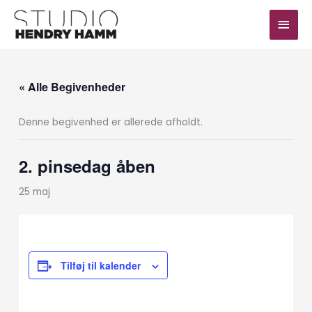
Gå
Hov
til
indholdet
« Alle Begivenheder
Denne begivenhed er allerede afholdt.
2. pinsedag åben
25 maj
Tilføj til kalender