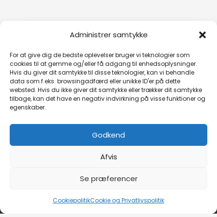
Administrer samtykke
For at give dig de bedste oplevelser bruger vi teknologier som
cookies til at gemme og/eller få adgang til enhedsoplysninger.
Hvis du giver dit samtykke til disse teknologier, kan vi behandle
Klik for at acceptere markedsføring
data som f.eks. browsingadfærd eller unikke ID'er på dette
cookies og aktivere dette indhold
websted. Hvis du ikke giver dit samtykke eller trækker dit samtykke
tilbage, kan det have en negativ indvirkning på visse funktioner og
egenskaber.
Godkend
Afvis
Se præferencer
Copyright © 2026 Studio Hendry Hamm
Cookiepolitik
Cookie og Privatlivspolitik