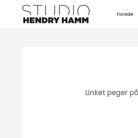
Gå
til
Forside
indholdet
Linket peger på