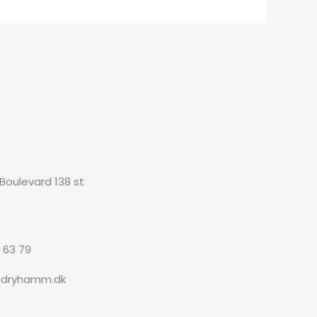
 Boulevard 138 st
3 63 79
ndryhamm.dk