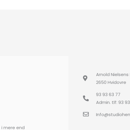
Arnold Nielsens
2650 Hvidovre
93 93 63 77
Admin. tlf: 93 9
Info@studiohe
t i mere end