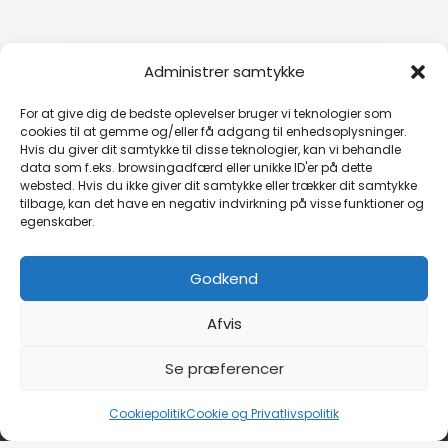
Administrer samtykke
For at give dig de bedste oplevelser bruger vi teknologier som
cookies til at gemme og/eller få adgang til enhedsoplysninger.
Hvis du giver dit samtykke til disse teknologier, kan vi behandle
Klik for at acceptere markedsføring
data som f.eks. browsingadfærd eller unikke ID'er på dette
cookies og aktivere dette indhold
websted. Hvis du ikke giver dit samtykke eller trækker dit samtykke
tilbage, kan det have en negativ indvirkning på visse funktioner og
egenskaber.
Godkend
Afvis
Se præferencer
Copyright © 2026 Studio Hendry Hamm
Cookiepolitik
Cookie og Privatlivspolitik