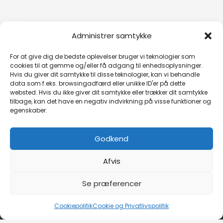
Administrer samtykke
For at give dig de bedste oplevelser bruger vi teknologier som
cookies til at gemme og/eller få adgang til enhedsoplysninger.
Hvis du giver dit samtykke til disse teknologier, kan vi behandle
Klik for at acceptere markedsføring
data som f.eks. browsingadfærd eller unikke ID'er på dette
cookies og aktivere dette indhold
websted. Hvis du ikke giver dit samtykke eller trækker dit samtykke
tilbage, kan det have en negativ indvirkning på visse funktioner og
egenskaber.
Godkend
Afvis
Se præferencer
Copyright © 2026 Studio Hendry Hamm
Cookiepolitik
Cookie og Privatlivspolitik