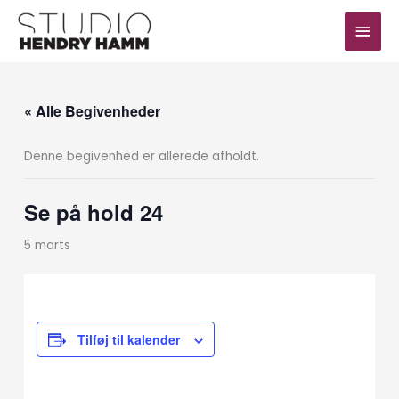
Gå
Hov
til
indholdet
« Alle Begivenheder
Denne begivenhed er allerede afholdt.
Se på hold 24
5 marts
Tilføj til kalender