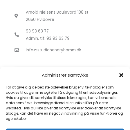
Arnold Nielsens Boulevard 138 st
2650 Hvidovre
93 93 63 77
Admin. tlf: 93 93 63 79
Info@studiohendryhamm.dk
Administrer samtykke
For at give dig de bedste oplevelser bruger vi teknologier som
cookies til at gemme og/eller få adgang til enhedsoplysninger.
Hvis du giver dit samtykke til disse teknologier, kan vi behandle
Klik for at acceptere markedsføring
data som f.eks. browsingadfærd eller unikke ID'er på dette
cookies og aktivere dette indhold
websted. Hvis du ikke giver dit samtykke eller trækker dit samtykke
tilbage, kan det have en negativ indvirkning på visse funktioner og
egenskaber.