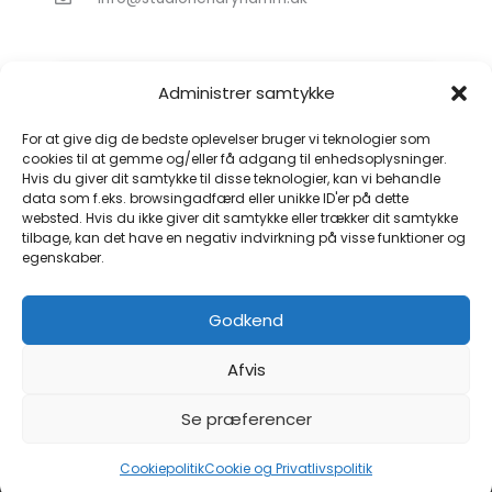
Administrer samtykke
For at give dig de bedste oplevelser bruger vi teknologier som
cookies til at gemme og/eller få adgang til enhedsoplysninger.
Hvis du giver dit samtykke til disse teknologier, kan vi behandle
Klik for at acceptere markedsføring
data som f.eks. browsingadfærd eller unikke ID'er på dette
cookies og aktivere dette indhold
websted. Hvis du ikke giver dit samtykke eller trækker dit samtykke
tilbage, kan det have en negativ indvirkning på visse funktioner og
egenskaber.
Godkend
Afvis
Se præferencer
Copyright © 2026 Studio Hendry Hamm
Cookiepolitik
Cookie og Privatlivspolitik