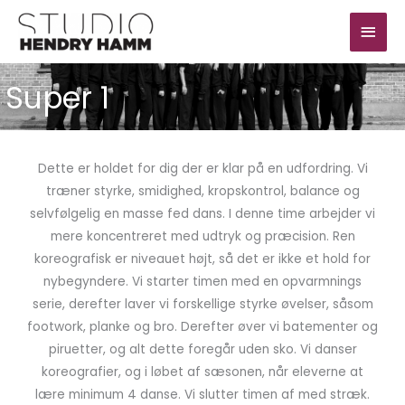
Gå
Hov
til
indholdet
Super 1
Dette er holdet for dig der er klar på en udfordring. Vi
træner styrke, smidighed, kropskontrol, balance og
selvfølgelig en masse fed dans. I denne time arbejder vi
mere koncentreret med udtryk og præcision. Ren
koreografisk er niveauet højt, så det er ikke et hold for
nybegyndere. Vi starter timen med en opvarmnings
serie, derefter laver vi forskellige styrke øvelser, såsom
footwork, planke og bro. Derefter øver vi batementer og
piruetter, og alt dette foregår uden sko. Vi danser
koreografier, og i løbet af sæsonen, når eleverne at
lære minimum 4 danse. Vi slutter timen af med stræk.