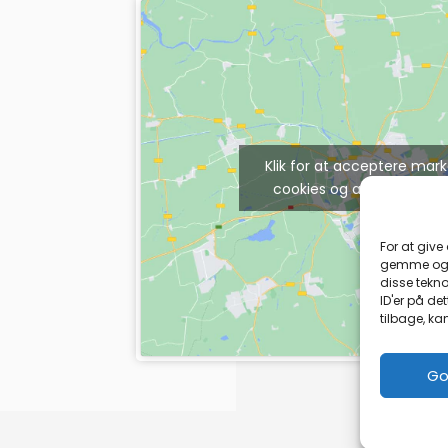
Klik for at acceptere mar
cookies og aktivere dett
For at give
gemme og/e
disse tekno
ID'er på de
tilbage, ka
Go