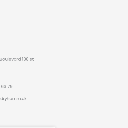
 Boulevard 138 st
3 63 79
ndryhamm.dk