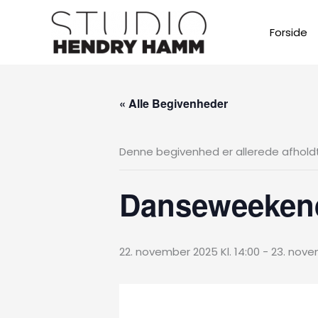
Gå
til
Forside
indholdet
« Alle Begivenheder
Denne begivenhed er allerede afholdt
Danseweekend
22. november 2025 Kl. 14:00
-
23. novem