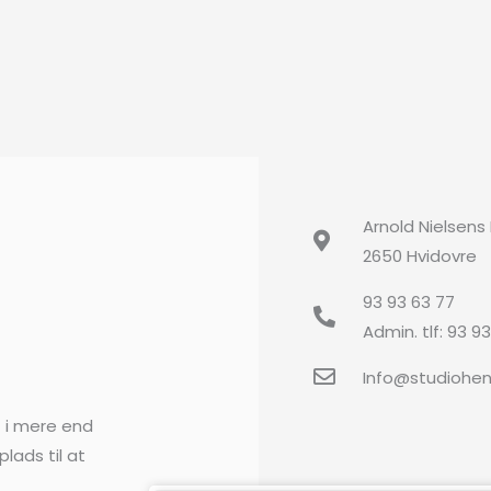
Arnold Nielsens
2650 Hvidovre
93 93 63 77
Admin. tlf: 93 9
Info@studiohe
t i mere end
plads til at