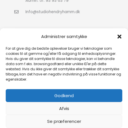
Admin. tlf: 93 93 63 79
Info@studiohendryhamm.dk
Administrer samtykke
For at give dig de bedste oplevelser bruger vi teknologier som
cookies til at gemme og/eller få adgang til enhedsoplysninger.
Hvis du giver dit samtykke til disse teknologier, kan vi behandle
Klik for at acceptere markedsføring
data som f.eks. browsingadfærd eller unikke ID'er på dette
cookies og aktivere dette indhold
websted. Hvis du ikke giver dit samtykke eller trækker dit samtykke
tilbage, kan det have en negativ indvirkning på visse funktioner og
egenskaber.
Godkend
Afvis
Se præferencer