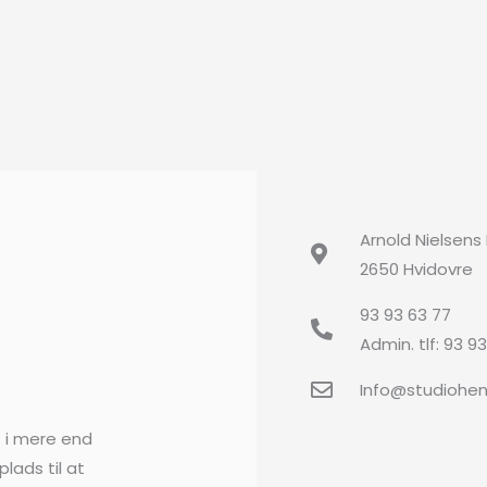
Arnold Nielsens
2650 Hvidovre
93 93 63 77
Admin. tlf: 93 9
Info@studiohe
t i mere end
plads til at