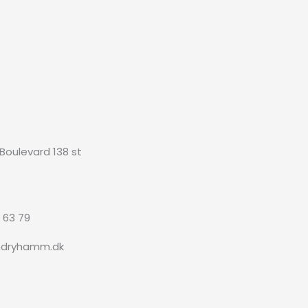
 Boulevard 138 st
3 63 79
ndryhamm.dk