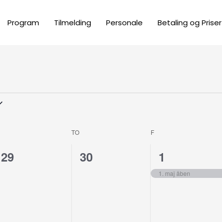
Program
Tilmelding
Personale
Betaling og Priser
ONSDAG
TORSDAG
FREDAG
TO
F
0
0
1
29
30
1
,
begivenheder,
begivenheder,
begivenhed
1. maj åben