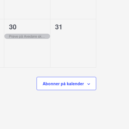
1
0
30
31
er,
begivenhed,
begivenheder,
Prøve på Avedøre skole
Abonner på kalender