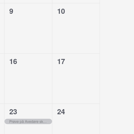
0
0
9
10
er,
begivenheder,
begivenheder,
0
0
16
17
er,
begivenheder,
begivenheder,
1
0
23
24
er,
begivenhed,
begivenheder,
Prøve på Avedøre skole