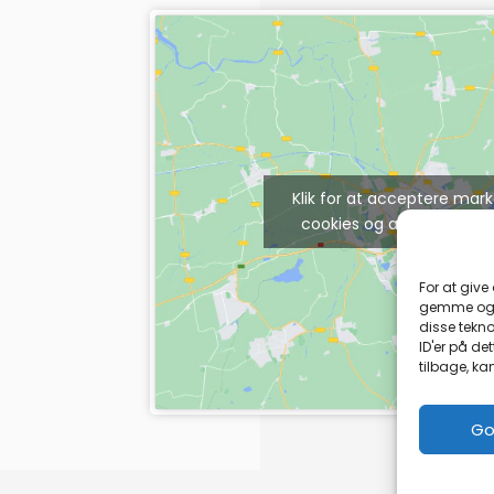
Klik for at acceptere mar
cookies og aktivere dett
For at give
gemme og/e
disse tekno
ID'er på de
tilbage, ka
Go