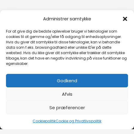
Administrer samtykke
For at give dig de bedste oplevelser bruger vi teknologier som
cookies til at gemme og/eller få adgang til enhedsoplysninger.
Hvis du giver dit samtykke til disse teknologier, kan vi behandle
Klik for at acceptere markedsføring
data som f.eks. browsingadfærd eller unikke ID'er på dette
cookies og aktivere dette indhold
websted. Hvis du ikke giver dit samtykke eller trækker dit samtykke
tilbage, kan det have en negativ indvirkning på visse funktioner og
egenskaber.
Godkend
Afvis
Se præferencer
Copyright © 2026 Studio Hendry Hamm
Cookiepolitik
Cookie og Privatlivspolitik
Webmaster: Nordic Web Design